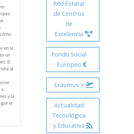
Red Estatal
imo
de Centros
ropeo
pa
de
e
Excelencia
r cómo
e en la
Fondo Social
 en un
eo. El
Europeo
vita al
nocer
Erasmus +
 a
es y la
egue el
Actualidad
Tecnológica
y Educativa