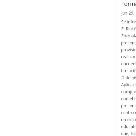
Forma
Jun 29,
Se info
El Rinc
Formula
presenta
provisi
realiza
encuent
titula
D de ni
Aplicac
compart
con el 
presenc
centro 
un cicl
educati
que, ha