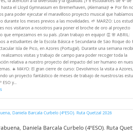
res, la atención a la diversidad y la igualdad. ¡Y 6 estudiantes de 4º d
 hasta el Lloyd Gymnasium en Bremerhaven, (Alemania)! ✈️ Por fin n
s para poder ejecutar el maravilloso proyecto musical que habíamo
o durante los meses previos a las movilidades. 🌱 MARZO: Los estud
s nos visitaron a nosotros para poner el broche de oro al proyecto
o que empezamos en su país. ¡Gran trabajo en equipo! 👏 🌸 ABRIL:
os a estudiantes de la Escola Básica e Secundaria de Säo Roque do 
ctacular Isla de Pico, en Azores (Portugal). Durante una semana reci
, realizamos visitas y trabajo de campo para poder recoger toda la
ción relativa a nuestro proyecto del impacto del ser humano en nues
emas. ☀️ MAYO: El gran cierre de curso: Devolvimos la visita a Azores
ndo un proyecto fantástico de meses de trabajo de nuestros/as estu
º ESO y...
s
abuena, Daniela Barcala Curbelo (4ºESO). Ruta Quet