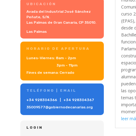
UBICACIÓN
Comunic
Avada del Industrial José Sánchez
curso 
Peñate, S/N.
(EPAS),
Las Palmas de Gran Canaria, CP 35010.
desde d
Las Palmas
Bachill
funcion
Parlame
HORARIO DE APERTURA
constru
Lunes-Viernes: 8am – 2pm
espacio
3pm – 11pm
program
Fines de semana: Cerrado
alumnad
pueden 
las opo
TELÉFONO | EMAIL
temas t
+34 928304366
|
+34 928304367
importa
35009577@gobiernodecanarias.org
momento
leer má
LOGIN