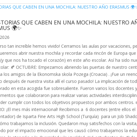
ISTORIAS QUE CABEN EN UNA MOCHILA: NUESTRO A
MUS 🌍✨
 2026
rso tan increíble hemos vivido! Cerramos las aulas por vacaciones, p
ueremos abrir nuestra mochila y recordar cada rincón de Europa qu
(y que nos ha tocado el corazón) en este año escolar. Así ha sido nu
olar: 🍂 OCTUBRE: Empezamos abriendo las puertas de nuestro cent
a los amigos de la Ekonomska skola Pozega (Croacia) . ¡Fue un reen
o después de nuestra visita allí el curso pasado! La implicación de tod
rado en esta acogida fue sobresaliente. Fueron varios los docentes 
mentos que colaboraron para realizar varias actividades interdiscipli
der cumplir con todos los objetivos propuestos por ambos centros. ❄
: ¡El mes más internacional! Recibimos a 6 docentes (entre ellos el 
ientador) de Isparta Fine Arts High School (Turquía) para un Job Shad
ómo trabajamos la inclusión. Quedaron muy satisfechos con la visita
do por el impacto emocional que les causó cómo trabajamos la edu