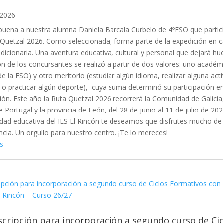
 2026
uena a nuestra alumna Daniela Barcala Curbelo de 4ºESO que partic
 Quetzal 2026. Como seleccionada, forma parte de la expedición en c
dicionaria. Una aventura educativa, cultural y personal que dejará hue
ón de los concursantes se realizó a partir de dos valores: uno académ
de la ESO) y otro meritorio (estudiar algún idioma, realizar alguna act
 o practicar algún deporte), cuya suma determinó su participación en
ión. Este año la Ruta Quetzal 2026 recorrerá la Comunidad de Galicia,
e Portugal y la provincia de León, del 28 de junio al 11 de julio de 202
ad educativa del IES El Rincón te deseamos que disfrutes mucho de 
ncia. Un orgullo para nuestro centro. ¡Te lo mereces!
s
scripción para incorporación a segundo curso de Cic