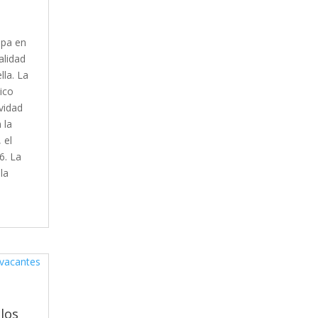
ipa en
alidad
lla. La
ico
ividad
 la
 el
6. La
la
los