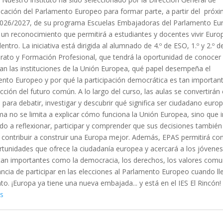
ación del Parlamento Europeo para formar parte, a partir del próx
2026/2027, de su programa Escuelas Embajadoras del Parlamento Eu
 un reconocimiento que permitirá a estudiantes y docentes vivir Euro
entro. La iniciativa está dirigida al alumnado de 4.º de ESO, 1.º y 2.º d
erato y Formación Profesional, que tendrá la oportunidad de conoce
an las instituciones de la Unión Europea, qué papel desempeña el
nto Europeo y por qué la participación democrática es tan important
cción del futuro común. A lo largo del curso, las aulas se convertirán
 para debatir, investigar y descubrir qué significa ser ciudadano europ
a no se limita a explicar cómo funciona la Unión Europea, sino que in
o a reflexionar, participar y comprender que sus decisiones también
contribuir a construir una Europa mejor. Además, EPAS permitirá co
rtunidades que ofrece la ciudadanía europea y acercará a los jóvenes
an importantes como la democracia, los derechos, los valores comun
ncia de participar en las elecciones al Parlamento Europeo cuando ll
. ¡Europa ya tiene una nueva embajada... y está en el IES El Rincón!
s