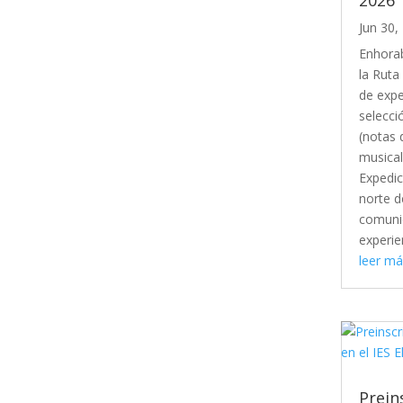
Jun 30,
Enhorab
la Ruta
de expe
selecci
(notas 
musical
Expedic
norte d
comunid
experie
leer má
Prein