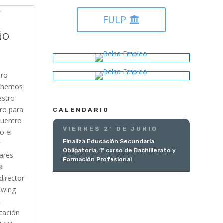
FULP
ÑO
ero
e hemos
estro
ro para
CALENDARIO
cuentro
VIERNES 21 DE JUNIO
o el
Finaliza Educación Secundaria
y
Obligatoria, 1º curso de Bachillerato y
nares
Formación Profesional
️
director
owing
,
cación