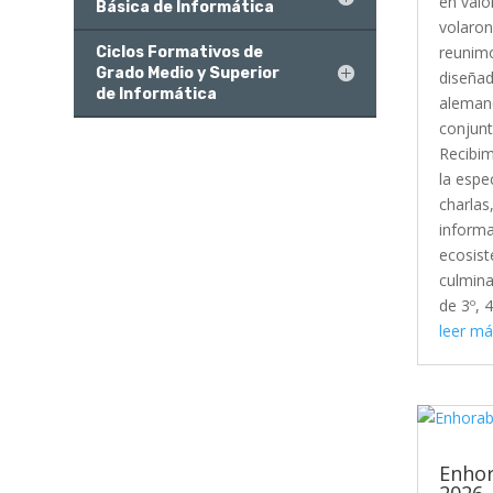
en valo
Básica de Informática
volaron
reunimo
Ciclos Formativos de
Grado Medio y Superior
diseñad
de Informática
alemane
conjunt
Recibim
la espe
charlas
informa
ecosist
culmina
de 3º, 4
leer má
Enhor
2026