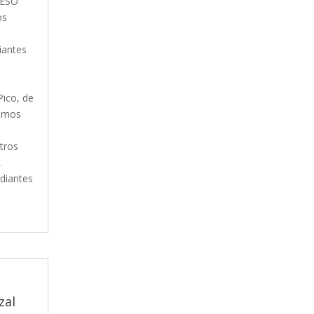
e ESO
os
s
iantes
Pico, de
bimos
tros
,
diantes
zal