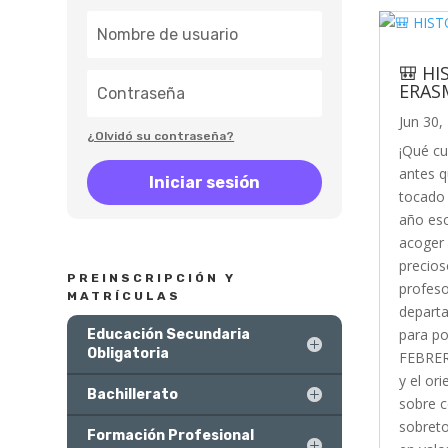
🎒 H
ERAS
Jun 30,
¿Olvidó su contraseña?
¡Qué cu
antes q
Iniciar sesión
tocado 
año esc
acoger 
precios
PREINSCRIPCIÓN Y
profeso
MATRÍCULAS
departa
para po
Educación Secundaria
Obligatoria
FEBRERO
y el or
Bachillerato
sobre c
sobreto
Formación Profesional