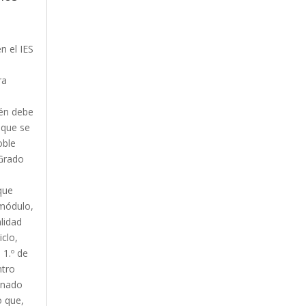
n el IES
ra
ién debe
 que se
oble
Grado
que
 módulo,
lidad
iclo,
1.º de
ntro
mnado
o que,